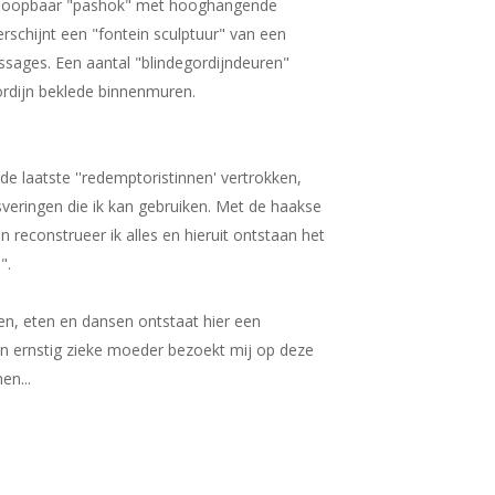
orloopbaar "pashok" met hooghangende
rschijnt een "fontein sculptuur" van een
sages. Een aantal "blindegordijndeuren"
e met gordijn beklede binnenmuren.
n de laatste ''redemptoristinnen' vertrokken,
asveringen die ik kan gebruiken. Met de haakse
n reconstrueer ik alles en hieruit ontstaan het
".
, eten en dansen ontstaat hier een
Mijn ernstig zieke moeder bezoekt mij op deze
en...