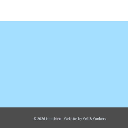
©
2026
Hendrien - Website by
Yell & Yonkers