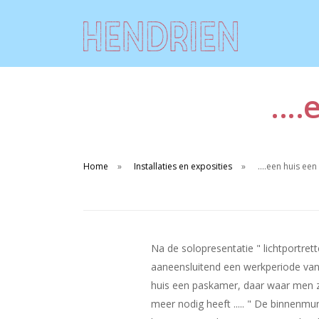
...
Home
Installaties en exposities
....een huis een
Na de solopresentatie " lichtportret
aaneensluitend een werkperiode van 
huis een paskamer, daar waar men z
meer nodig heeft ..... " De binnenmu