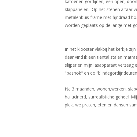
katoenen gordijnen, een open, do
klappanelen. Op het stenen altaar ve
metalenbuis frame met fijndraad bos
worden geplaats op de lang
In het klooster vlakbij het kerkje zij
daar vind ik een tiental stalen matr
slijper en mijn lasapparaat verzaag e
"pashok" en de "blindegordijndeuren
Na 3 maanden, wonen,werken, slapen
hallucinerd, surrealistiche geheel. 
plek, we praten, eten en dansen sam