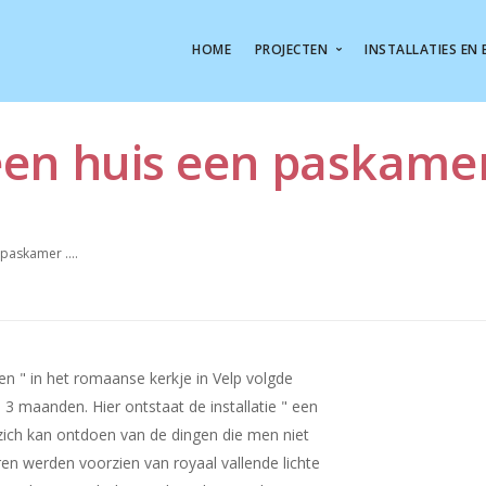
HOME
PROJECTEN
INSTALLATIES EN 
Overzicht Pr
Overzicht In
.een huis een paskamer 
Y
The Ironing 
.....ee
Swinging Grey
BouwMe
 paskamer ....
United 
Matching
Singin
ten " in het romaanse kerkje in Velp volgde
De Gouden
3 maanden. Hier ontstaat de installatie " een
Parels in
ich kan ontdoen van de dingen die men niet
Geluidsportretten/levens
ren werden voorzien van royaal vallende lichte